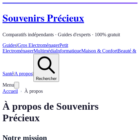
Souvenirs Précieux
Comparatifs indépendants · Guides d'experts · 100% gratuit
Guides
|
Gros Electroménager
Petit
Electroménager
Multimédia
Informatique
Maison & Confort
Beauté &
Santé
|
A propos
|
Rechercher
Menu
Accueil
À propos
À propos de Souvenirs
Précieux
Notre mission