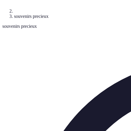
souvenirs precieux
souvenirs precieux