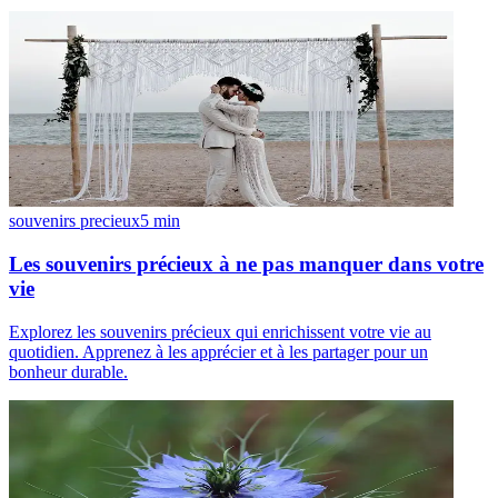
souvenirs precieux
5
min
Les souvenirs précieux à ne pas manquer dans votre
vie
Explorez les souvenirs précieux qui enrichissent votre vie au
quotidien. Apprenez à les apprécier et à les partager pour un
bonheur durable.