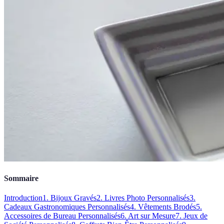
Sommaire
Introduction
1. Bijoux Gravés
2. Livres Photo Personnalisés
3.
Cadeaux Gastronomiques Personnalisés
4. Vêtements Brodés
5.
Accessoires de Bureau Personnalisés
6. Art sur Mesure
7. Jeux de