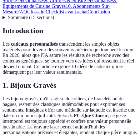
Société Personnalisés
8. Coffrets Bien-Être Personnalisés
9.
Équipements de Cuisine Gravés
10. Abonnements Sur-
Mesure
FAQ
Glossaire
Checklist avant achat
Conclusion
Sommaire
(
15
sections
)
Introduction
Les
cadeaux personnalisés
transcendent les simples objets
matériels pour devenir des souvenirs précieux qui touchent le cœur.
En 2026, alors que l'IA sature les résultats de recherche avec des
contenus génériques, se tourner vers des idées qui ressentent le réel
devient crucial. Cet article explore 10 idées de cadeaux qui se
démarquent par leur valeur sentimentale.
1. Bijoux Gravés
Les bijoux gravés, qu'il s'agisse de colliers, de bracelets ou de
bagues, restent des classiques indémodables pour exprimer ses
sentiments. Imaginez offrir une médaille sur laquelle est inscrite une
date ou un nom significatif. Selon
UFC-Que Choisir
, ce geste
intemporel est toujours apprécié et confère une valeur personnelle
inestimable. La gravure laser permet aujourd'hui des
personnalisations précises et élégantes, rendant chaque pièce unique.