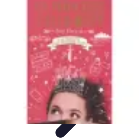
Souvenirs Précieux
souvenirs precieux
Albums et Photos
Evénements
d'Entreprise
Voyages et Aventures
Numérisation et Conservation
Souvenirs Précieux