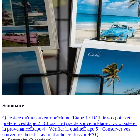
Sommaire
Qu'est-ce qu'un souvenir précieux ?
Étape 1 : Définir vos goûts et
préférences
Étape 2 : Choisir le type de souvenir
Étape 3 : Considérer
la provenance
Étape 4 : Vérifier la qualité
Étape 5 : Conserver vos
souvenirs
Checklist avant d'acheter
Glossaire
FAQ