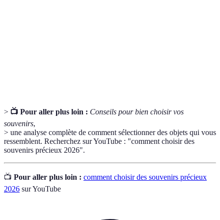
précieux
un moment significatif.
Origine ou lieu d'où provient un objet, influençant
Provenance
sa valeur et sa signification.
Capacité d'un produit à résister au temps et à
Durabilité
l'usure, en conservant son état initial.
>
📺 Pour aller plus loin :
Conseils pour bien choisir vos
souvenirs
,
> une analyse complète de comment sélectionner des objets qui vous
ressemblent. Recherchez sur YouTube : "comment choisir des
souvenirs précieux 2026".
📺
Pour aller plus loin :
comment choisir des souvenirs précieux
2026
sur YouTube