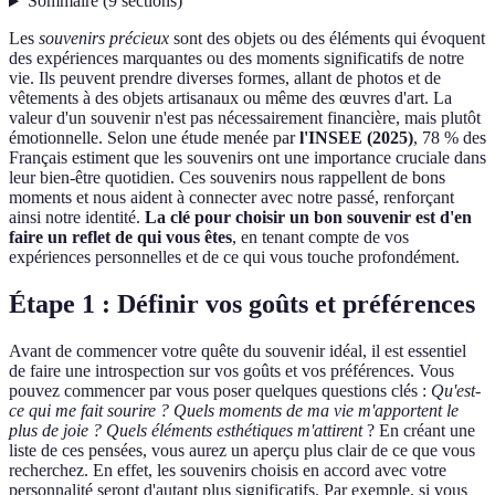
Sommaire
(
9
sections
)
Les
souvenirs précieux
sont des objets ou des éléments qui évoquent
des expériences marquantes ou des moments significatifs de notre
vie. Ils peuvent prendre diverses formes, allant de photos et de
vêtements à des objets artisanaux ou même des œuvres d'art. La
valeur d'un souvenir n'est pas nécessairement financière, mais plutôt
émotionnelle. Selon une étude menée par
l'INSEE (2025)
, 78 % des
Français estiment que les souvenirs ont une importance cruciale dans
leur bien-être quotidien. Ces souvenirs nous rappellent de bons
moments et nous aident à connecter avec notre passé, renforçant
ainsi notre identité.
La clé pour choisir un bon souvenir est d'en
faire un reflet de qui vous êtes
, en tenant compte de vos
expériences personnelles et de ce qui vous touche profondément.
Étape 1 : Définir vos goûts et préférences
Avant de commencer votre quête du souvenir idéal, il est essentiel
de faire une introspection sur vos goûts et vos préférences. Vous
pouvez commencer par vous poser quelques questions clés :
Qu'est-
ce qui me fait sourire ? Quels moments de ma vie m'apportent le
plus de joie ? Quels éléments esthétiques m'attirent
? En créant une
liste de ces pensées, vous aurez un aperçu plus clair de ce que vous
recherchez. En effet, les souvenirs choisis en accord avec votre
personnalité seront d'autant plus significatifs. Par exemple, si vous