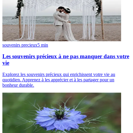
souvenirs precieux
5
min
Les souvenirs précieux à ne pas manquer dans votre
vie
Explorez les souvenirs précieux qui enrichissent votre vie au
quotidien. Apprenez à les apprécier et à les partager pour un
bonheur durable.