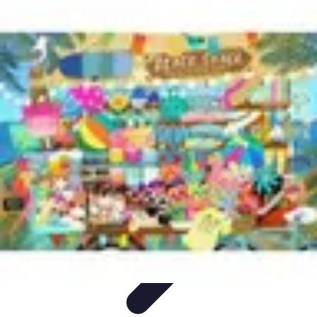
Souvenirs Précieux
souvenirs precieux
Albums et Photos
Evénements
d'Entreprise
Voyages et Aventures
Numérisation et Conservation
Souvenirs Précieux