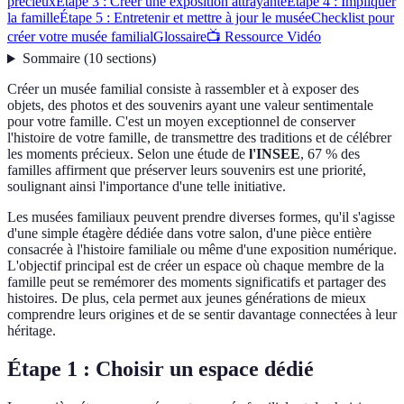
précieux
Étape 3 : Créer une exposition attrayante
Étape 4 : Impliquer
la famille
Étape 5 : Entretenir et mettre à jour le musée
Checklist pour
créer votre musée familial
Glossaire
📺 Ressource Vidéo
Sommaire
(
10
sections
)
Créer un musée familial consiste à rassembler et à exposer des
objets, des photos et des souvenirs ayant une valeur sentimentale
pour votre famille. C'est un moyen exceptionnel de conserver
l'histoire de votre famille, de transmettre des traditions et de célébrer
les moments précieux. Selon une étude de
l'INSEE
, 67 % des
familles affirment que préserver leurs souvenirs est une priorité,
soulignant ainsi l'importance d'une telle initiative.
Les musées familiaux peuvent prendre diverses formes, qu'il s'agisse
d'une simple étagère dédiée dans votre salon, d'une pièce entière
consacrée à l'histoire familiale ou même d'une exposition numérique.
L'objectif principal est de créer un espace où chaque membre de la
famille peut se remémorer des moments significatifs et partager des
histoires. De plus, cela permet aux jeunes générations de mieux
comprendre leurs origines et de se sentir davantage connectées à leur
héritage.
Étape 1 : Choisir un espace dédié