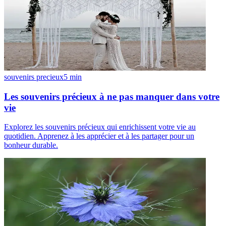
souvenirs precieux
5
min
Les souvenirs précieux à ne pas manquer dans votre
vie
Explorez les souvenirs précieux qui enrichissent votre vie au
quotidien. Apprenez à les apprécier et à les partager pour un
bonheur durable.