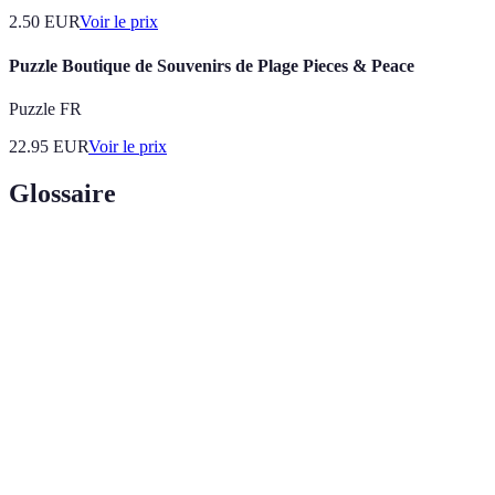
2.50
EUR
Voir le prix
Puzzle Boutique de Souvenirs de Plage Pieces & Peace
Puzzle FR
22.95
EUR
Voir le prix
Glossaire
Terme
Définition
Souvenirs
Objets ou anecdotes ayant une valeur sentimentale
précieux
pour une personne ou une famille.
Musée
Espace dédié où sont exposés des objets liés à
familial
l’histoire de la famille.
Présentation organisée d’objets, de photos ou
Exposition
d’informations pour partager un thème spécifique.