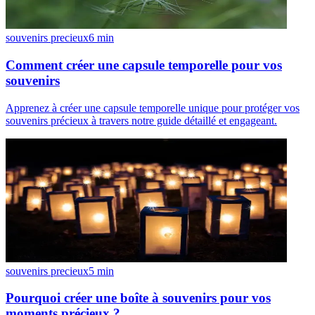
souvenirs precieux
6
min
Comment créer une capsule temporelle pour vos
souvenirs
Apprenez à créer une capsule temporelle unique pour protéger vos
souvenirs précieux à travers notre guide détaillé et engageant.
souvenirs precieux
5
min
Pourquoi créer une boîte à souvenirs pour vos
moments précieux ?