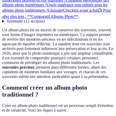
numériques peuvent-ils être imprimés ?
Comment sauvegarder des
albums photo numériques ?
Quels matériaux sont utilisés pour les
albums photo traditionnels ?
Glossaire
Checklist avant achat
📺 Pour
aller plus loin : **Comparatif Albums Photo**,
Sommaire
(
12
sections
)
Un album photo est un moyen de conserver des souvenirs, souvent
sous forme d'images imprimées ou numériques. Ce support permet
de revivre des moments précieux en les sélectionnant et en les
agencant de manière réfléchie. La manière dont ces souvenirs sont
archivés peut fortement influencer leur préservation et leur accès. En
2026, alors que la photo numérique a pris une ampleur considérable,
il est essentiel de comprendre pourquoi certaines personnes
continuent de privilégier les albums photo traditionnels. Les
souvenirs précieux
prennent ainsi différentes formes, allant des
captations de moments familiaux aux voyages, et chacun de ces
souvenirs mérite une attention particulière quant à sa présentation.
Comment créer un album photo
traditionnel ?
Créer un album photo traditionnel est un processus rempli d'émotion
et de créativité. Voici les étapes à suivre :