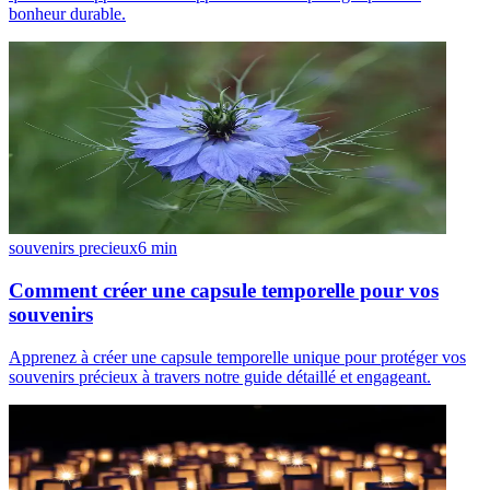
bonheur durable.
souvenirs precieux
6
min
Comment créer une capsule temporelle pour vos
souvenirs
Apprenez à créer une capsule temporelle unique pour protéger vos
souvenirs précieux à travers notre guide détaillé et engageant.