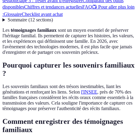
session
Étape 3 : Tester avant d'enregistrer
Comparatif des outils
disponibles
Chiffres et tendances actuelles
FAQ
📺 Pour aller plus loin
:
Glossaire
Checklist avant achat
Sommaire
(
12
sections
)
Les
témoignages familiaux
sont un moyen essentiel de préserver
l'héritage familial. Ils permettent de capturer les histoires, les valeurs,
et les expériences qui définissent une famille. En 2026, avec
l'avènement des technologies modernes, il est plus facile que jamais
d'enregistrer et de partager ces souvenirs précieux.
Pourquoi capturer les souvenirs familiaux
?
Les souvenirs familiaux sont des trésors inestimables, liant les
générations et renforçant les liens. Selon
l'INSEE
, près de 70% des
familles françaises considèrent les récits oraux comme essentiels à la
transmission des valeurs. Cela souligne l'importance de capturer ces
témoignages pour préserver l'authenticité des récits familiaux.
Comment enregistrer des témoignages
familiaux