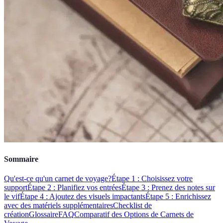
Sommaire
Qu'est-ce qu'un carnet de voyage?
Étape 1 : Choisissez votre
support
Étape 2 : Planifiez vos entrées
Étape 3 : Prenez des notes sur
le vif
Étape 4 : Ajoutez des visuels impactants
Étape 5 : Enrichissez
avec des matériels supplémentaires
Checklist de
création
Glossaire
FAQ
Comparatif des Options de Carnets de