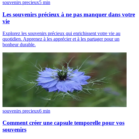
souvenirs precieux
5
min
Les souvenirs précieux à ne pas manquer dans votre
vie
Explorez les souvenirs précieux qui enrichissent votre vie au
quotidien. Apprenez à les apprécier et à les partager pour un
bonheur durable.
souvenirs precieux
6
min
Comment créer une capsule temporelle pour vos
souvenirs