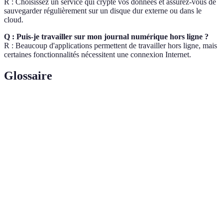
R : Choisissez un service qui crypte vos données et assurez-vous de
sauvegarder régulièrement sur un disque dur externe ou dans le
cloud.
Q : Puis-je travailler sur mon journal numérique hors ligne ?
R : Beaucoup d'applications permettent de travailler hors ligne, mais
certaines fonctionnalités nécessitent une connexion Internet.
Glossaire
Terme
Définition
Processus d'enregistrement de pensées et
Journaling
d'événements au jour le jour.
Intégration de textes, images, vidéos, et son dans un
Multimédia
contexte numérique.
Système de stockage de données accessible en ligne
Cloud
et sécurisé.