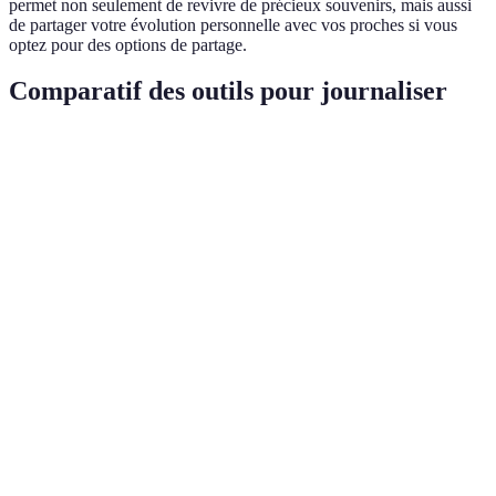
permet non seulement de revivre de précieux souvenirs, mais aussi
de partager votre évolution personnelle avec vos proches si vous
optez pour des options de partage.
Comparatif des outils pour journaliser
Critère
Evernote
Day One
Journey
Facilité
★★★★☆
★★★★★
★★★★☆
d'utilisation
Texte,
Types de
Texte, images,
Texte, images,
images,
médias
audio
audio
vidéos
Partage sur
Options de
Partage multi-
réseaux
Partage limité
partage
utilisateur
sociaux
Coût
Gratuit/Premium
Premium
Gratuit/Premium