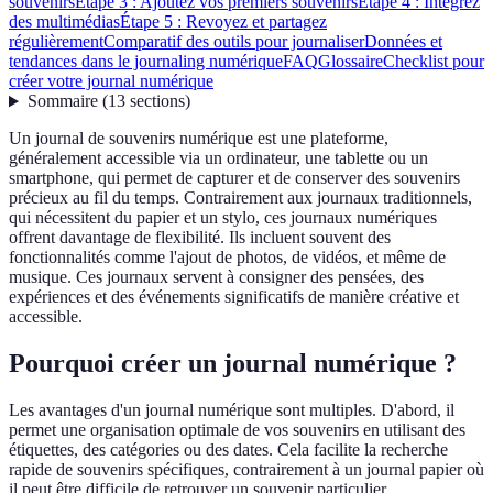
souvenirs
Étape 3 : Ajoutez vos premiers souvenirs
Étape 4 : Intégrez
des multimédias
Étape 5 : Revoyez et partagez
régulièrement
Comparatif des outils pour journaliser
Données et
tendances dans le journaling numérique
FAQ
Glossaire
Checklist pour
créer votre journal numérique
Sommaire
(
13
sections
)
Un journal de souvenirs numérique est une plateforme,
généralement accessible via un ordinateur, une tablette ou un
smartphone, qui permet de capturer et de conserver des souvenirs
précieux au fil du temps. Contrairement aux journaux traditionnels,
qui nécessitent du papier et un stylo, ces journaux numériques
offrent davantage de flexibilité. Ils incluent souvent des
fonctionnalités comme l'ajout de photos, de vidéos, et même de
musique. Ces journaux servent à consigner des pensées, des
expériences et des événements significatifs de manière créative et
accessible.
Pourquoi créer un journal numérique ?
Les avantages d'un journal numérique sont multiples. D'abord, il
permet une organisation optimale de vos souvenirs en utilisant des
étiquettes, des catégories ou des dates. Cela facilite la recherche
rapide de souvenirs spécifiques, contrairement à un journal papier où
il peut être difficile de retrouver un souvenir particulier.