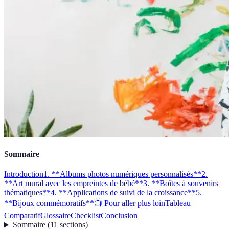
Sommaire
Introduction
1. **Albums photos numériques personnalisés**
2.
**Art mural avec les empreintes de bébé**
3. **Boîtes à souvenirs
thématiques**
4. **Applications de suivi de la croissance**
5.
**Bijoux commémoratifs**
📺 Pour aller plus loin
Tableau
Comparatif
Glossaire
Checklist
Conclusion
Sommaire
(
11
sections
)