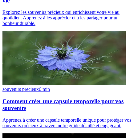
vie
Explorez les souvenirs précieux qui enrichissent votre vie au
quotidien. Apprenez à les apprécier et à les partager pour un
bonheur durable.
souvenirs precieux
6
min
Comment créer une capsule temporelle pour vos
souvenirs
Apprenez à créer une capsule temporelle unique pour protéger vos
souvenirs précieux à travers notre guide détaillé et engageant.