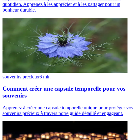
quotidien. Apprenez à les apprécier et à les partager pour un
bonheur durable.
souvenirs precieux
6
min
Comment créer une capsule temporelle pour vos
souvenirs
Apprenez à créer une capsule temporelle unique pour protéger vos
souvenirs précieux à travers notre guide détaillé et engageant.