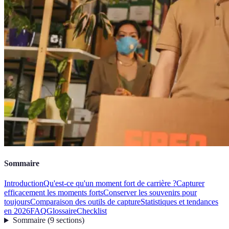
Sommaire
Introduction
Qu'est-ce qu'un moment fort de carrière ?
Capturer
efficacement les moments forts
Conserver les souvenirs pour
toujours
Comparaison des outils de capture
Statistiques et tendances
en 2026
FAQ
Glossaire
Checklist
Sommaire
(
9
sections
)