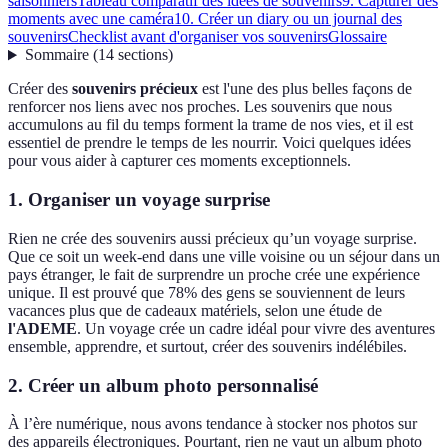
saisonniers
Tableau comparatif des idées de souvenirs
9. Capturer des
moments avec une caméra
10. Créer un diary ou un journal des
souvenirs
Checklist avant d'organiser vos souvenirs
Glossaire
Sommaire
(
14
sections
)
Créer des
souvenirs précieux
est l'une des plus belles façons de
renforcer nos liens avec nos proches. Les souvenirs que nous
accumulons au fil du temps forment la trame de nos vies, et il est
essentiel de prendre le temps de les nourrir. Voici quelques idées
pour vous aider à capturer ces moments exceptionnels.
1. Organiser un voyage surprise
Rien ne crée des souvenirs aussi précieux qu’un voyage surprise.
Que ce soit un week-end dans une ville voisine ou un séjour dans un
pays étranger, le fait de surprendre un proche crée une expérience
unique. Il est prouvé que 78% des gens se souviennent de leurs
vacances plus que de cadeaux matériels, selon une étude de
l'ADEME
. Un voyage crée un cadre idéal pour vivre des aventures
ensemble, apprendre, et surtout, créer des souvenirs indélébiles.
2. Créer un album photo personnalisé
À l’ère numérique, nous avons tendance à stocker nos photos sur
des appareils électroniques. Pourtant, rien ne vaut un album photo