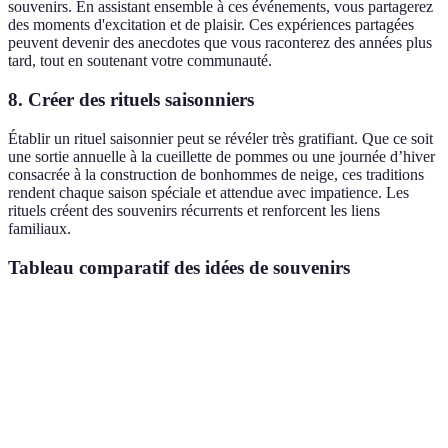
souvenirs. En assistant ensemble à ces événements, vous partagerez
des moments d'excitation et de plaisir. Ces expériences partagées
peuvent devenir des anecdotes que vous raconterez des années plus
tard, tout en soutenant votre communauté.
8. Créer des rituels saisonniers
Établir un rituel saisonnier peut se révéler très gratifiant. Que ce soit
une sortie annuelle à la cueillette de pommes ou une journée d’hiver
consacrée à la construction de bonhommes de neige, ces traditions
rendent chaque saison spéciale et attendue avec impatience. Les
rituels créent des souvenirs récurrents et renforcent les liens
familiaux.
Tableau comparatif des idées de souvenirs
Activité
Type de souvenir
Durée
Interactions
Variable (1
Voyage
jour à
Aventure
Haute
surprise
plusieurs
semaines)