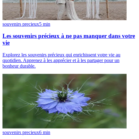
souvenirs precieux
5
min
Les souvenirs précieux à ne pas manquer dans votre
vie
Explorez les souvenirs précieux qui enrichissent votre vie au
quotidien. Apprenez à les apprécier et à les partager pour un
bonheur durable.
souvenirs precieux
6
min