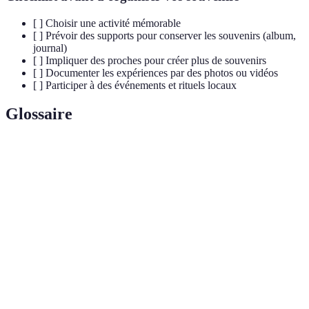
[ ] Choisir une activité mémorable
[ ] Prévoir des supports pour conserver les souvenirs (album,
journal)
[ ] Impliquer des proches pour créer plus de souvenirs
[ ] Documenter les expériences par des photos ou vidéos
[ ] Participer à des événements et rituels locaux
Glossaire
Terme
Définition
Un enregistrement mental ou physique d'une
Souvenir
expérience vécue.
Album
Collection organisée de photos capturant des
photo
moments particuliers.
Rituel
Pratique régulière à chaque saison, souvent
saisonnier
partagée en famille.