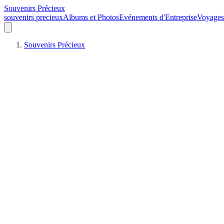
Souvenirs Précieux
souvenirs precieux
Albums et Photos
Evénements d'Entreprise
Voyages
Souvenirs Précieux