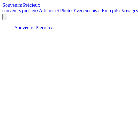
Souvenirs Précieux
souvenirs precieux
Albums et Photos
Evénements d'Entreprise
Voyages
Souvenirs Précieux