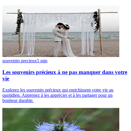
souvenirs precieux
5
min
Les souvenirs précieux à ne pas manquer dans votre
vie
Explorez les souvenirs précieux qui enrichissent votre vie au
quotidien. Apprenez à les apprécier et à les partager pour un
bonheur durable.