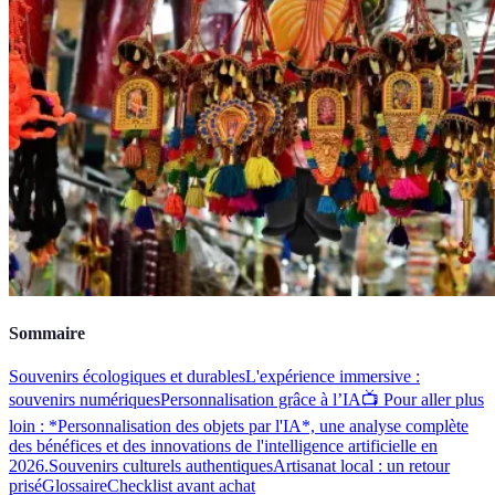
Sommaire
Souvenirs écologiques et durables
L'expérience immersive :
souvenirs numériques
Personnalisation grâce à l’IA
📺 Pour aller plus
loin : *Personnalisation des objets par l'IA*, une analyse complète
des bénéfices et des innovations de l'intelligence artificielle en
2026.
Souvenirs culturels authentiques
Artisanat local : un retour
prisé
Glossaire
Checklist avant achat